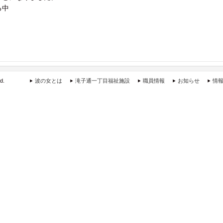
る中
d.
波の女とは
滝子通一丁目福祉施設
職員情報
お知らせ
情